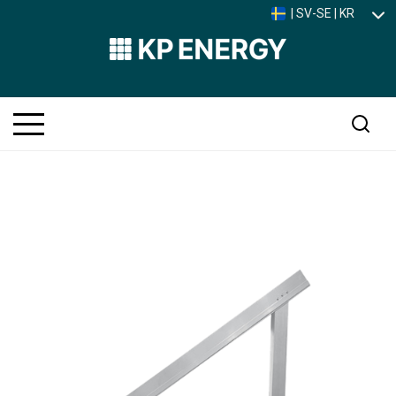
| SV-SE | KR