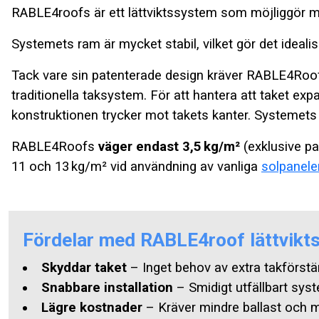
RABLE4roofs är ett lättviktssystem som möjliggör mon
Systemets ram är mycket stabil, vilket gör det ideali
Tack vare sin patenterade design kräver RABLE4Ro
traditionella taksystem. För att hantera att taket ex
konstruktionen trycker mot takets kanter. Systemets bal
RABLE4Roofs
väger endast 3,5 kg/m²
(exklusive pa
11 och 13 kg/m² vid användning av vanliga
solpanele
Fördelar med RABLE4roof lättvikt
Skyddar taket
– Inget behov av extra takförstä
Snabbare installation
– Smidigt utfällbart syst
Lägre kostnader
– Kräver mindre ballast och ma