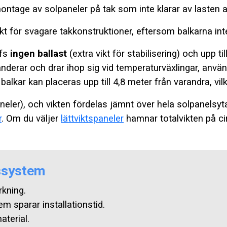
tage av solpaneler på tak som inte klarar av lasten av
skt för svagare takkonstruktioner, eftersom balkarna int
ofs
ingen ballast
(extra vikt för stabilisering) och upp til
panderar och drar ihop sig vid temperaturväxlingar, anvä
kar kan placeras upp till 4,8 meter från varandra, vilket 
neler), och vikten fördelas jämnt över hela solpanelsyta
r
. Om du väljer
lättviktspaneler
hamnar totalvikten på ci
ssystem
rkning.
em sparar installationstid.
terial.