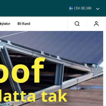
| SV-SE | KR
kylator
Bli Kund