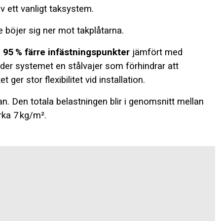
 ett vanligt taksystem.
e böjer sig ner mot takplåtarna.
l
95 % färre infästningspunkter
jämfört med
nder systemet en stålvajer som förhindrar att
ger stor flexibilitet vid installation.
n. Den totala belastningen blir i genomsnitt mellan
rka 7 kg/m².