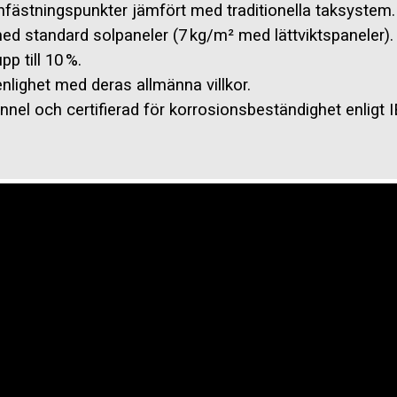
 infästningspunkter jämfört med traditionella taksystem.
med standard solpaneler (7 kg/m² med lättviktspaneler).
pp till 10 %.
enlighet med deras allmänna villkor.
dtunnel och certifierad för korrosionsbeständighet enli