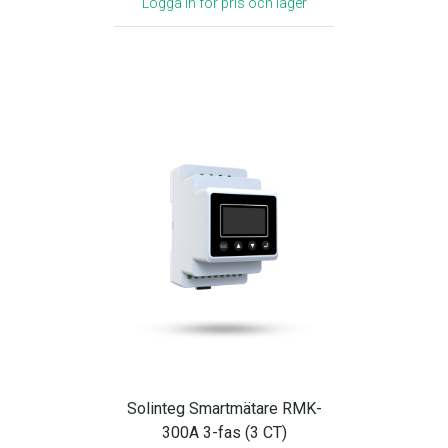
Logga in för pris och lager
Solinteg Smartmätare RMK-
300A 3-fas (3 CT)