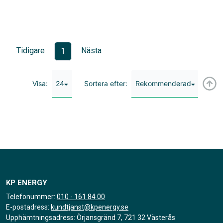
Tidigare
Nästa
1
24
Rekommenderad
Visa:
Sortera efter:
KP ENERGY
Telefonummer:
010 - 161 84 00
E-postadress:
kundtjanst@kpenergy.se
Upphämtningsadress: Örjansgränd 7, 721 32 Västerås