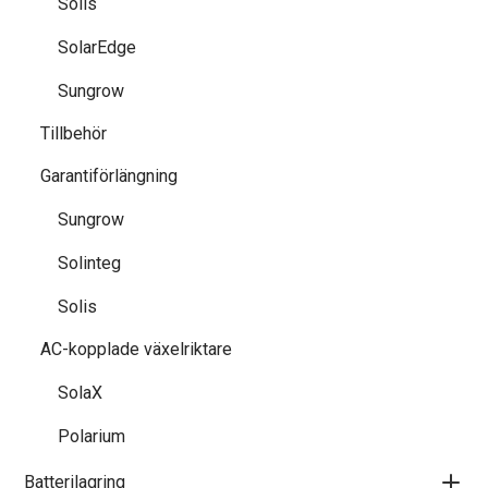
Solis
SolarEdge
Sungrow
Tillbehör
Garantiförlängning
Sungrow
Solinteg
Solis
AC-kopplade växelriktare
SolaX
Polarium
Batterilagring