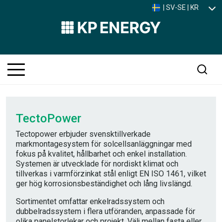
| SV-SE | KR
TectoPower
Tectopower erbjuder svensktillverkade
markmontagesystem för solcellsanläggningar med
fokus på kvalitet, hållbarhet och enkel installation.
Systemen är utvecklade för nordiskt klimat och
tillverkas i varmförzinkat stål enligt EN ISO 1461, vilket
ger hög korrosionsbeständighet och lång livslängd.
Sortimentet omfattar enkelradssystem och
dubbelradssystem i flera utföranden, anpassade för
olika panelstorlekar och projekt. Välj mellan fasta eller