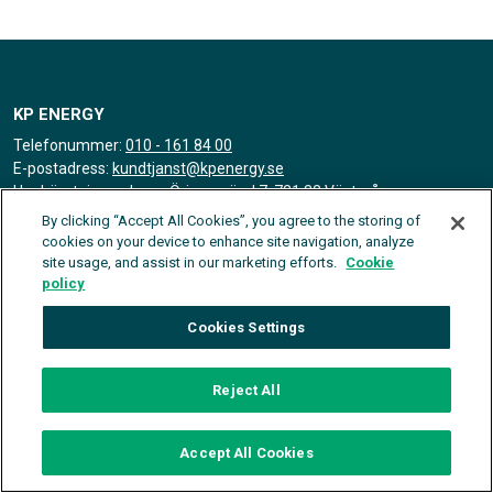
KP ENERGY
Telefonummer:
010 - 161 84 00
E-postadress:
kundtjanst@kpenergy.se
Upphämtningsadress: Örjansgränd 7, 721 32 Västerås
By clicking “Accept All Cookies”, you agree to the storing of
SNABBLÄNKAR
cookies on your device to enhance site navigation, analyze
Allmänna villkor
site usage, and assist in our marketing efforts.
Cookie
Bli kund
policy
Cookiepolicy
Cookies Settings
Integritetspolicy
Kommande Webinar & Utbildningar
Om oss
Reject All
Villkor för fri frakt över 100.000 kr
Våra leverantörer
Accept All Cookies
SOCIALA MEDIER
LinkedIn