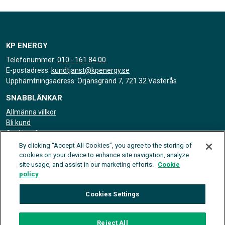
KP ENERGY
Telefonummer:
010 - 161 84 00
E-postadress:
kundtjanst@kpenergy.se
Upphämtningsadress: Örjansgränd 7, 721 32 Västerås
SNABBLÄNKAR
Allmänna villkor
Bli kund
Cookiepolicy
Integritetspolicy
By clicking “Accept All Cookies”, you agree to the storing of
Kommande Webinar & Utbildningar
cookies on your device to enhance site navigation, analyze
Om oss
site usage, and assist in our marketing efforts.
Cookie
policy
Villkor för fri frakt över 100.000 kr
Våra leverantörer
Cookies Settings
SOCIALA MEDIER
LinkedIn
Reject All